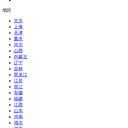
地区
北京
上海
天津
重庆
河北
山西
内蒙古
辽宁
吉林
黑龙江
江苏
浙江
安徽
福建
江西
山东
河南
湖北