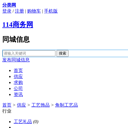
分类网
登录
/
注册
|
购物车
|
手机版
114商务网
同城信息
发布同城信息
首页
供应
求购
公司
资讯
首页
>
供应
>
工艺饰品
>
角制工艺品
行业
工艺礼品
(0)