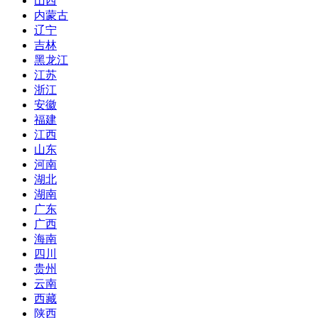
山西
内蒙古
辽宁
吉林
黑龙江
江苏
浙江
安徽
福建
江西
山东
河南
湖北
湖南
广东
广西
海南
四川
贵州
云南
西藏
陕西