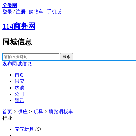
分类网
登录
/
注册
|
购物车
|
手机版
114商务网
同城信息
发布同城信息
首页
供应
求购
公司
资讯
首页
>
供应
>
玩具
>
脚踏滑板车
行业
充气玩具
(0)